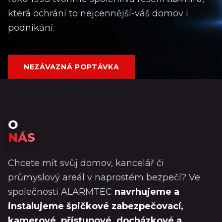
která ochrání to nejcennější-váš domov i
podnikání.
NEZÁVAZNÁ POPTÁVKA
O
NÁS
Chcete mít svůj domov, kancelář či
průmyslový areál v naprostém bezpečí? Ve
společnosti ALARMTEC
navrhujeme a
instalujeme špičkové zabezpečovací,
kamerové, přístupové, docházkové a