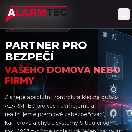
PROFESIONÁLNÍ ŘEŠENÍ
PARTNER PRO
BEZPEČÍ
VAŠEHO DOMOVA NEBO
FIRMY
Získejte absolutní kontrolu a klid na duši. V
ALARMTEC pro vás navrhujeme a
realizujeme prémiové zabezpečovací,
kamerové a chytré systémy. S tradicí od
roku 1993 tvoříme spolehlivá řešení na míru,